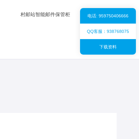
村邮站智能邮件保管柜
电话: 959750406666
QQ客服：938768075
下载资料