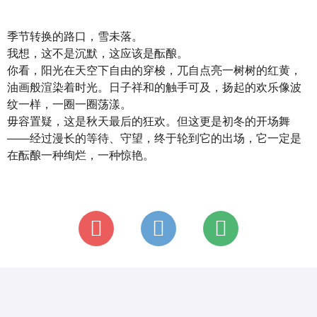
季节转换的路口，雪未落。
我想，这不是沉默，这应该是酝酿。
你看，阳光在天空下自由的穿梭，兀自点亮一树树的红黄，
油画般渲染着时光。日子祥和的触手可及，扬起的欢乐像波
纹一样，一圈一圈荡漾。
毋容置疑，这是秋天最后的狂欢。但这更是初冬的开场舞
——经过漫长的等待、守望，终于轮到它的出场，它一定是
在酝酿一种绚烂，一种惊艳。