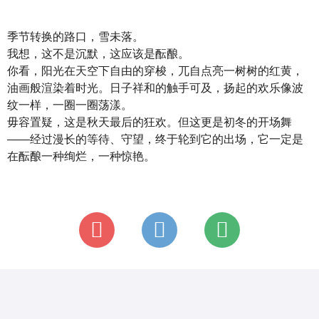
季节转换的路口，雪未落。
我想，这不是沉默，这应该是酝酿。
你看，阳光在天空下自由的穿梭，兀自点亮一树树的红黄，
油画般渲染着时光。日子祥和的触手可及，扬起的欢乐像波
纹一样，一圈一圈荡漾。
毋容置疑，这是秋天最后的狂欢。但这更是初冬的开场舞
——经过漫长的等待、守望，终于轮到它的出场，它一定是
在酝酿一种绚烂，一种惊艳。