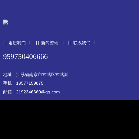
走进我们
新闻资讯
联系我们
959750406666
地址：江苏省南京市玄武区玄武湖
手机：19577159875
邮箱：2192346660@qq.com
小勐拉新金宝公司
苏ICP12345678
XML地图
pbootcms模板
AB模板网
|
网站源码
|
网站模板
|
pbootcms模板
|
网页模板
|
源码下